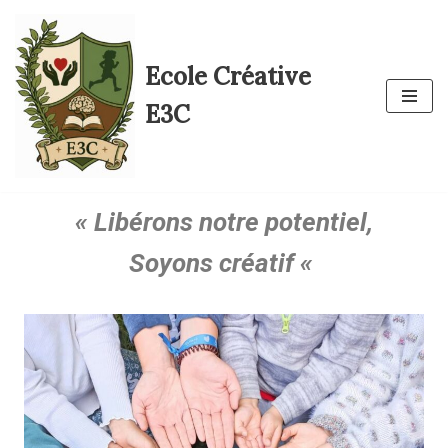
Aller
Ecole Créative
au
contenu
E3C
« Libérons notre potentiel,
Soyons créatif «